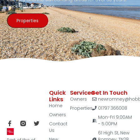
Book with confidence
Properties
Quick
Services
Get In Touch
Links
Owners
newromney@hobbs
Home
Properties
01797 366008
Owners
Mon-Fri 9:00AM
Contact
- 5:00PM
Us
61 High St, New
New
Romney, TN28
Part of the of