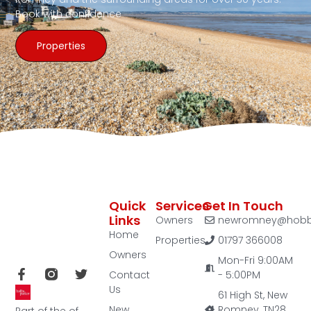
Book with confidence
Properties
Quick
Services
Get In Touch
Links
Owners
newromney@hobbs
Home
Properties
01797 366008
Owners
Mon-Fri 9:00AM
Contact
- 5:00PM
Us
61 High St, New
New
Romney, TN28
Part of the of