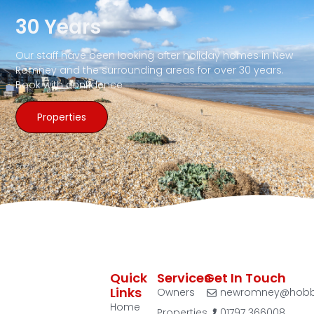
30 Years
Our staff have been looking after holiday homes in New
Romney and the surrounding areas for over 30 years.
Book with confidence
Properties
Quick
Services
Get In Touch
Links
Owners
newromney@hobbs
Home
Properties
01797 366008